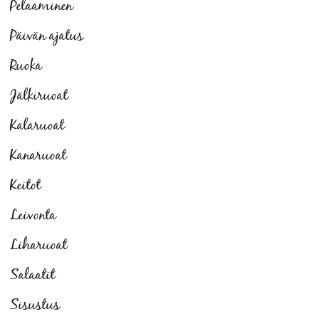
Pelaaminen
Päivän ajatus
Ruoka
Jälkiruoat
Kalaruoat
Kanaruoat
Keitot
Leivonta
Liharuoat
Salaatit
Sisustus