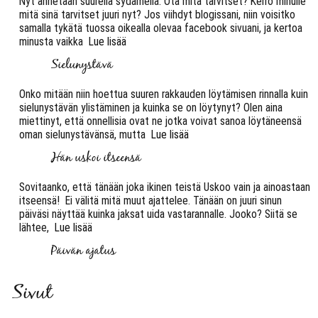
Nyt annetaan suurella sydämellä. Ota mitä tarvitset? Kerro minulle
mitä sinä tarvitset juuri nyt? Jos viihdyt blogissani, niin voisitko
samalla tykätä tuossa oikealla olevaa facebook sivuani, ja kertoa
minusta vaikka
Lue lisää
Sielunystävä
Onko mitään niin hoettua suuren rakkauden löytämisen rinnalla kuin
sielunystävän ylistäminen ja kuinka se on löytynyt? Olen aina
miettinyt, että onnellisia ovat ne jotka voivat sanoa löytäneensä
oman sielunystävänsä, mutta
Lue lisää
Hän uskoi itseensä
Sovitaanko, että tänään joka ikinen teistä Uskoo vain ja ainoastaan
itseensä! Ei välitä mitä muut ajattelee. Tänään on juuri sinun
päiväsi näyttää kuinka jaksat uida vastarannalle. Jooko? Siitä se
lähtee,
Lue lisää
Päivän ajatus
Sivut