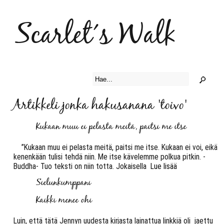
Scarlet´s Walk
Artikkeli jonka hakusanana 'toivo'
Kukaan muu ei pelasta meitä, paitsi me itse
”Kukaan muu ei pelasta meitä, paitsi me itse. Kukaan ei voi, eikä
kenenkään tulisi tehdä niin. Me itse kävelemme polkua pitkin. -
Buddha- Tuo teksti on niin totta. Jokaisella
Lue lisää
Sielunkumppani
Kaikki menee ohi
Luin, että tätä Jennyn uudesta kirjasta lainattua linkkiä oli jaettu