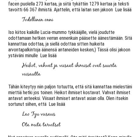
facen puolella 273 kertaa, ja siitä tykättiin 1279 kertaa ja teksti
tavoitti 66 367 ihmistä. Ajattelin, että laitan sen jakoon
Lue lisää
Todellinen onni
Iso kiitos kaikille Lucia-mummo tykkääjille, vielä joudutte
odottamaan hetken verran ennenkuin pääsette äänestämään. Sitä
kannattaa odottaa, ja siellä odottaa sitten huikeita
arvontapalkintoja äänensä antaneiden kesken;) Tässä olisi jakoon
ystäväni minulle
Lue lisää
Heikot, vahvat ja viisaat ihmiset ovat suurta
viisautta
Tähän kiteytyy niin paljon totuutta, että sitä kannattaa mielestäni
miettiä hetki jos toinen. Heikot ihmiset kostavat. Vahvat ihmiset
antavat anteeksi. Viisaat ihmiset antavat asian olla. Olen itsekin
sortunut siihen, että
Lue lisää
Lao Tzu viisaus
Ota mitä tarvitset