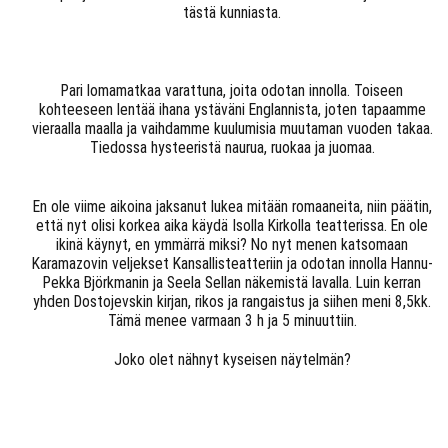
tästä kunniasta.
Pari lomamatkaa varattuna, joita odotan innolla. Toiseen
kohteeseen lentää ihana ystäväni Englannista, joten tapaamme
vieraalla maalla ja vaihdamme kuulumisia muutaman vuoden takaa.
Tiedossa hysteeristä naurua, ruokaa ja juomaa.
En ole viime aikoina jaksanut lukea mitään romaaneita, niin päätin,
että nyt olisi korkea aika käydä Isolla Kirkolla teatterissa. En ole
ikinä käynyt, en ymmärrä miksi? No nyt menen katsomaan
Karamazovin veljekset Kansallisteatteriin ja odotan innolla Hannu-
Pekka Björkmanin ja Seela Sellan näkemistä lavalla. Luin kerran
yhden Dostojevskin kirjan, rikos ja rangaistus ja siihen meni 8,5kk.
Tämä menee varmaan 3 h ja 5 minuuttiin.
Joko olet nähnyt kyseisen näytelmän?