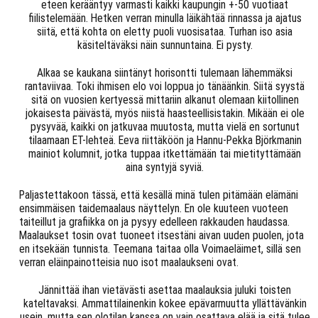
eteen kerääntyy varmasti kaikki kaupungin +-50 vuotiaat
fiilistelemään. Hetken verran minulla läikähtää rinnassa ja ajatus
siitä, että kohta on eletty puoli vuosisataa. Turhan iso asia
käsiteltäväksi näin sunnuntaina. Ei pysty.
Alkaa se kaukana siintänyt horisontti tulemaan lähemmäksi
rantaviivaa. Toki ihmisen elo voi loppua jo tänäänkin. Siitä syystä
sitä on vuosien kertyessä mittariin alkanut olemaan kiitollinen
jokaisesta päivästä, myös niistä haasteellisistakin. Mikään ei ole
pysyvää, kaikki on jatkuvaa muutosta, mutta vielä en sortunut
tilaamaan ET-lehteä. Eeva riittäköön ja Hannu-Pekka Björkmanin
mainiot kolumnit, jotka tuppaa itkettämään tai mietityttämään
aina syntyjä syviä.
Paljastettakoon tässä, että kesällä minä tulen pitämään elämäni
ensimmäisen taidemaalaus näyttelyn. En ole kuuteen vuoteen
taiteillut ja grafiikka on ja pysyy edelleen rakkauden haudassa.
Maalaukset tosin ovat tuoneet itsestäni aivan uuden puolen, jota
en itsekään tunnista. Teemana taitaa olla Voimaeläimet, sillä sen
verran eläinpainotteisia nuo isot maalaukseni ovat.
Jännittää ihan vietävästi asettaa maalauksia juluki toisten
kateltavaksi. Ammattilainenkin kokee epävarmuutta yllättävänkin
usein, mutta sen olotilan kanssa on vain osattava elää ja sitä tulee