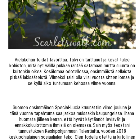
Vieläköhän teidät tavoittaa. Talvi on taittunut ja kevät tulee
kohisten, mitä nyt välillä pukkaa räntää satamaan mutta suunta on
kuitenkin oikea. Kesälomaa odotellessa, ensimmäistä sellaista
pitkää lakisääteistä. Viimeksi taisi olla viisi vuotta sitten lomaa ja
se kyllä alko tuntumaan kehossa viime vuonna.
Suomen ensimmäinen Special-Lucia kruunattiin viime jouluna ja
tänä vuonna tapahtuma saa jatkoa muissakin kaupungeissa. Ihana
huomata jälleen kerran, että hyvät käytännöt leviävät ja
ennakkoluulottomia ihmisiä on olemassa. Sain myös teostani
tunnustuksen Keskipohjanmaan Talentialta, vuoden 2018
keskipohjalainen sosiaalialan teko. Olen todella otettu ja kiitollinen