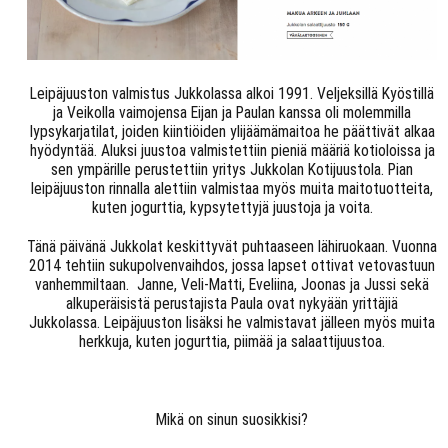
Leipäjuuston valmistus Jukkolassa alkoi 1991. Veljeksillä Kyöstillä
ja Veikolla vaimojensa Eijan ja Paulan kanssa oli molemmilla
lypsykarjatilat, joiden kiintiöiden ylijäämämaitoa he päättivät alkaa
hyödyntää. Aluksi juustoa valmistettiin pieniä määriä kotioloissa ja
sen ympärille perustettiin yritys Jukkolan Kotijuustola. Pian
leipäjuuston rinnalla alettiin valmistaa myös muita maitotuotteita,
kuten jogurttia, kypsytettyjä juustoja ja voita.
Tänä päivänä Jukkolat keskittyvät puhtaaseen lähiruokaan. Vuonna
2014 tehtiin sukupolvenvaihdos, jossa lapset ottivat vetovastuun
vanhemmiltaan. Janne, Veli-Matti, Eveliina, Joonas ja Jussi sekä
alkuperäisistä perustajista Paula ovat nykyään yrittäjiä
Jukkolassa. Leipäjuuston lisäksi he valmistavat jälleen myös muita
herkkuja, kuten jogurttia, piimää ja salaattijuustoa.
Mikä on sinun suosikkisi?