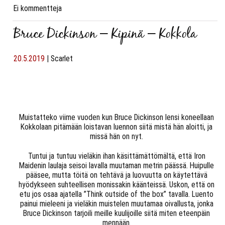
Ei kommentteja
Bruce Dickinson – Kipinä – Kokkola
20.5.2019
|
Scarlet
Muistatteko viime vuoden kun Bruce Dickinson lensi koneellaan
Kokkolaan pitämään loistavan luennon siitä mistä hän aloitti, ja
missä hän on nyt.
Tuntui ja tuntuu vieläkin ihan käsittämättömältä, että Iron
Maidenin laulaja seisoi lavalla muutaman metrin päässä. Huipulle
pääsee, mutta töitä on tehtävä ja luovuutta on käytettävä
hyödykseen suhteellisen monissakin käänteissä. Uskon, että on
etu jos osaa ajatella ”Think outside of the box” tavalla. Luento
painui mieleeni ja vieläkin muistelen muutamaa oivallusta, jonka
Bruce Dickinson tarjoili meille kuulijoille siitä miten eteenpäin
mennään.