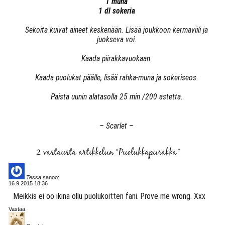
1 muna
1 dl sokeria
Sekoita kuivat aineet keskenään. Lisää joukkoon kermaviili ja
juokseva voi.
Kaada piirakkavuokaan.
Kaada puolukat päälle, lisää rahka-muna ja sokeriseos.
Paista uunin alatasolla 25 min /200 astetta.
– Scarlet –
2 vastausta artikkeliin “Puolukkapiirakka”
Tessa
sanoo:
16.9.2015 18:36
Meikkis ei oo ikina ollu puolukoitten fani. Prove me wrong. Xxx
Vastaa