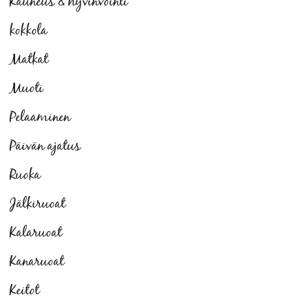
Kauneus & hyvinvointi
kokkola
Matkat
Muoti
Pelaaminen
Päivän ajatus
Ruoka
Jälkiruoat
Kalaruoat
Kanaruoat
Keitot