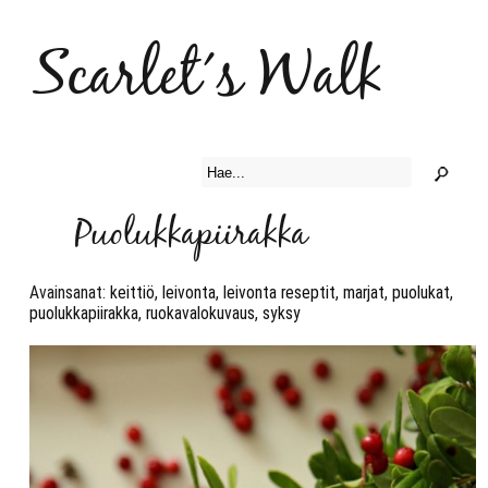
Scarlet´s Walk
Puolukkapiirakka
Avainsanat:
keittiö
,
leivonta
,
leivonta reseptit
,
marjat
,
puolukat
,
puolukkapiirakka
,
ruokavalokuvaus
,
syksy