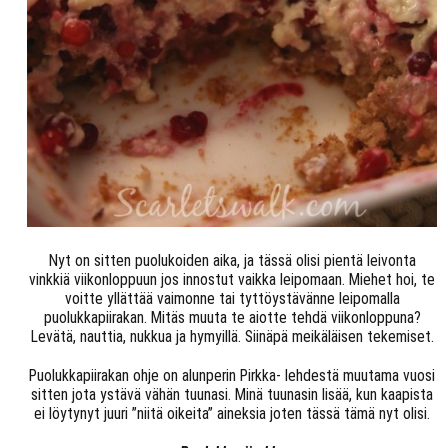
Nyt on sitten puolukoiden aika, ja tässä olisi pientä leivonta
vinkkiä viikonloppuun jos innostut vaikka leipomaan. Miehet hoi, te
voitte yllättää vaimonne tai tyttöystävänne leipomalla
puolukkapiirakan. Mitäs muuta te aiotte tehdä viikonloppuna?
Levätä, nauttia, nukkua ja hymyillä. Siinäpä meikäläisen tekemiset.
Puolukkapiirakan ohje on alunperin Pirkka- lehdestä muutama vuosi
sitten jota ystävä vähän tuunasi. Minä tuunasin lisää, kun kaapista
ei löytynyt juuri ”niitä oikeita” aineksia joten tässä tämä nyt olisi.