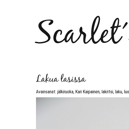
Scarlet
Lakua lasissa
Avainsanat:
jälkiruoka
,
Kari Kaipainen
,
lakritsi
,
laku
,
lu