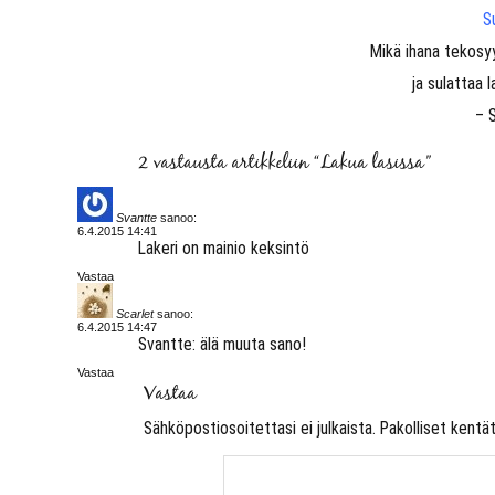
S
Mikä ihana tekosyy
ja sulattaa l
– 
2 vastausta artikkeliin “Lakua lasissa”
Svantte
sanoo:
6.4.2015 14:41
Lakeri on mainio keksintö
Vastaa
Scarlet
sanoo:
6.4.2015 14:47
Svantte: älä muuta sano!
Vastaa
Vastaa
Sähköpostiosoitettasi ei julkaista.
Pakolliset kentä