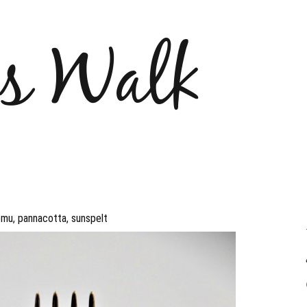
´s Walk
omu
,
pannacotta
,
sunspelt