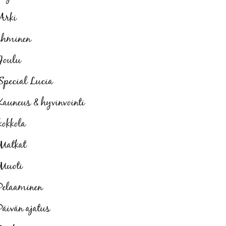
Arki
ihminen
Joulu
Special Lucia
Kauneus & hyvinvointi
kokkola
Matkat
Muoti
Pelaaminen
Päivän ajatus