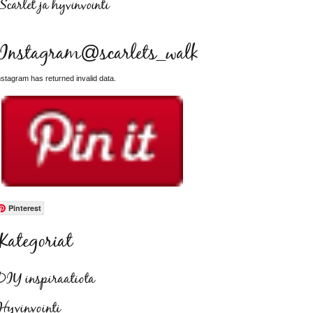
Scarlet ja hyvinvointi
Instagram@scarlets_walk
nstagram has returned invalid data.
Pinterest
Kategoriat
DIY inspiraatiota
Hyvinvointi