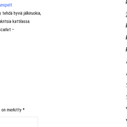
unspelt
 tehdä hyviä jälkiruokia,
akritsia kattilassa.
Scarlet –
t on merkitty
*