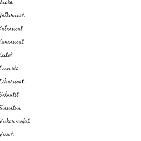
Ruoka
Jälkiruoat
Kalaruoat
Kanaruoat
Keitot
Leivonta
Liharuoat
Salaatit
Sisustus
Viikon vinkit
Viinit