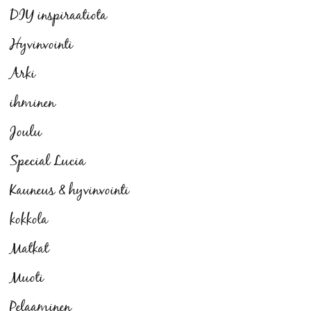
DIY inspiraatiota
Hyvinvointi
Arki
ihminen
Joulu
Special Lucia
Kauneus & hyvinvointi
kokkola
Matkat
Muoti
Pelaaminen