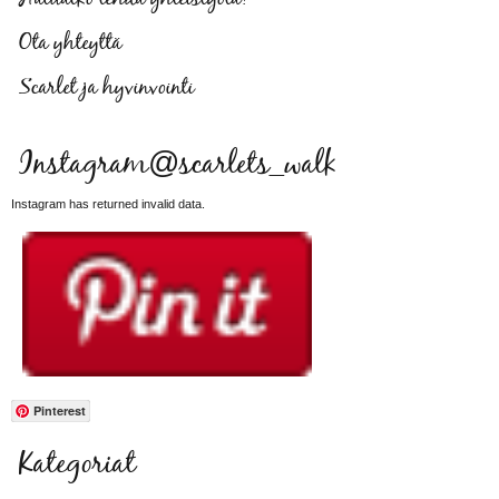
Ota yhteyttä
Scarlet ja hyvinvointi
Instagram@scarlets_walk
Instagram has returned invalid data.
Pinterest
Kategoriat