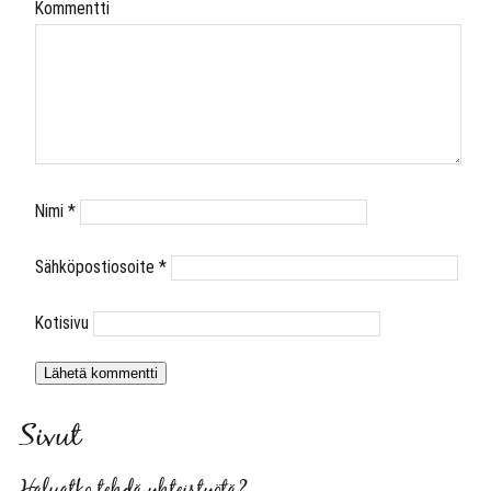
Kommentti
Nimi
*
Sähköpostiosoite
*
Kotisivu
Sivut
Haluatko tehdä yhteistyötä?