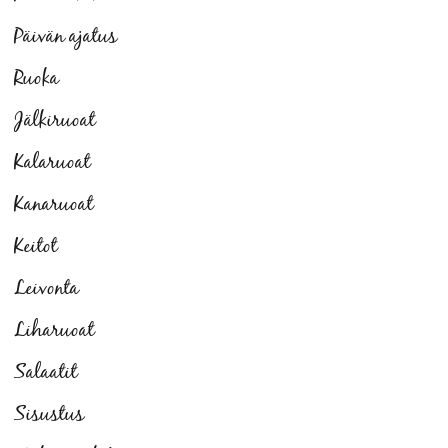
Päivän ajatus
Ruoka
Jälkiruoat
Kalaruoat
Kanaruoat
Keitot
Leivonta
Liharuoat
Salaatit
Sisustus