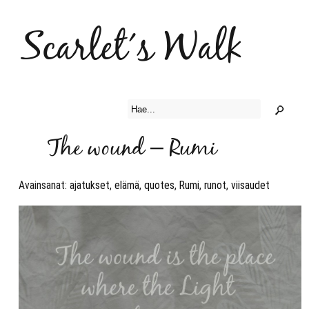
Scarlet´s Walk
The wound – Rumi
Avainsanat:
ajatukset
,
elämä
,
quotes
,
Rumi
,
runot
,
viisaudet