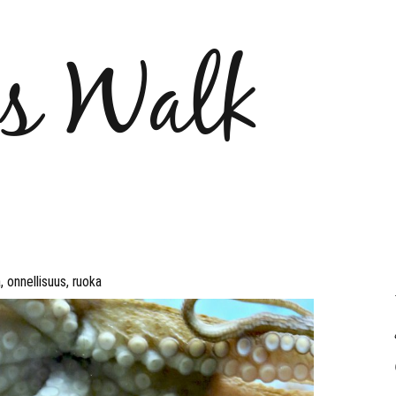
´s Walk
a
,
onnellisuus
,
ruoka