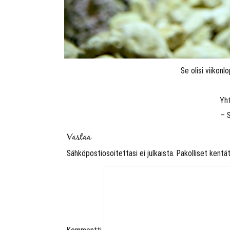
Se olisi viikon
Yh
– 
Vastaa
Sähköpostiosoitettasi ei julkaista.
Pakolliset kentä