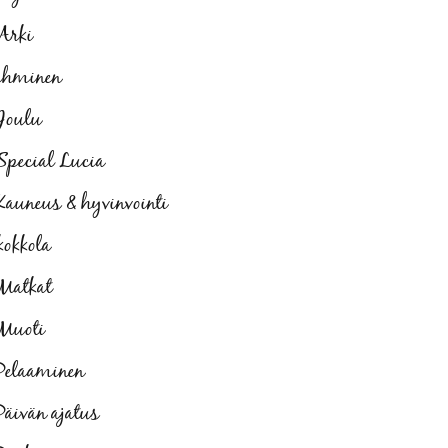
Arki
ihminen
Joulu
Special Lucia
Kauneus & hyvinvointi
kokkola
Matkat
Muoti
Pelaaminen
Päivän ajatus