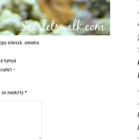
loppu edessä…onneksi.
tä hymyä
Scarlet –
t on merkitty
*