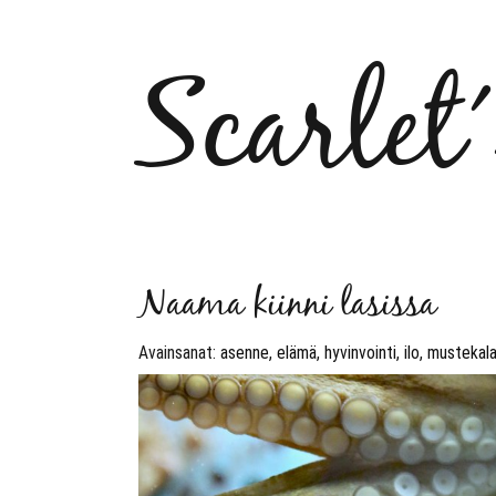
Scarlet
Naama kiinni lasissa
Avainsanat:
asenne
,
elämä
,
hyvinvointi
,
ilo
,
mustekal