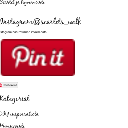
Scarlet ja hyvinvointi
Instagram@scarlets_walk
nstagram has returned invalid data.
Pinterest
Kategoriat
DIY inspiraatiota
Hyvinvointi