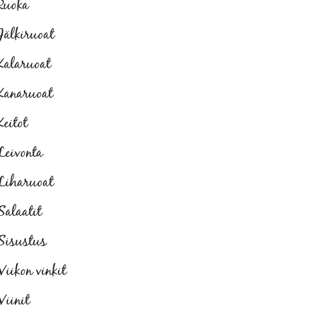
Ruoka
Jälkiruoat
Kalaruoat
Kanaruoat
Keitot
Leivonta
Liharuoat
Salaatit
Sisustus
Viikon vinkit
Viinit