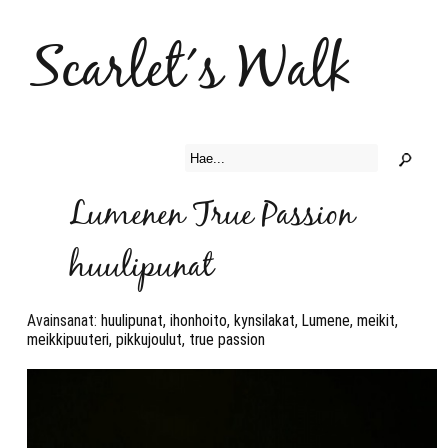
Scarlet´s Walk
Lumenen True Passion
huulipunat
Avainsanat:
huulipunat
,
ihonhoito
,
kynsilakat
,
Lumene
,
meikit
,
meikkipuuteri
,
pikkujoulut
,
true passion