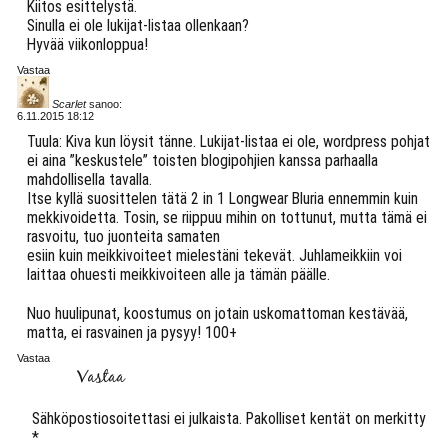
Kiitos esittelystä.
Sinulla ei ole lukijat-listaa ollenkaan?
Hyvää viikonloppua!
Vastaa
Scarlet
sanoo:
6.11.2015 18:12
Tuula: Kiva kun löysit tänne. Lukijat-listaa ei ole, wordpress pohjat
ei aina ”keskustele” toisten blogipohjien kanssa parhaalla
mahdollisella tavalla.
Itse kyllä suosittelen tätä 2 in 1 Longwear Bluria ennemmin kuin
mekkivoidetta. Tosin, se riippuu mihin on tottunut, mutta tämä ei
rasvoitu, tuo juonteita samaten
esiin kuin meikkivoiteet mielestäni tekevät. Juhlameikkiin voi
laittaa ohuesti meikkivoiteen alle ja tämän päälle.
Nuo huulipunat, koostumus on jotain uskomattoman kestävää,
matta, ei rasvainen ja pysyy! 100+
Vastaa
Vastaa
Sähköpostiosoitettasi ei julkaista.
Pakolliset kentät on merkitty
*