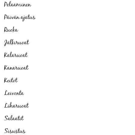
Pelaaminen
Päivän ajatus
Ruoka
Jälkiruoat
Kalaruoat
Kanaruoat
Keitot
Leivonta
Liharuoat
Salaatit
Sisustus