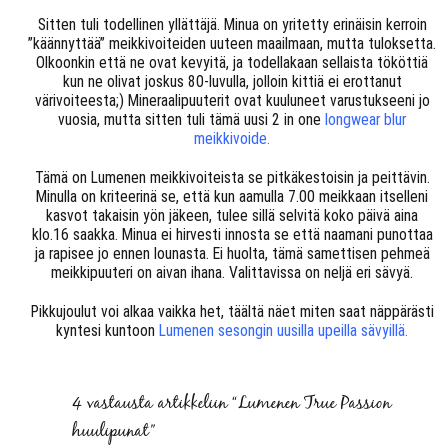
Sitten tuli todellinen yllättäjä. Minua on yritetty erinäisin kerroin
”käännyttää” meikkivoiteiden uuteen maailmaan, mutta tuloksetta.
Olkoonkin että ne ovat kevyitä, ja todellakaan sellaista tököttiä
kun ne olivat joskus 80-luvulla, jolloin kittiä ei erottanut
värivoiteesta;) Mineraalipuuterit ovat kuuluneet varustukseeni jo
vuosia, mutta sitten tuli tämä uusi 2 in one
longwear blur
meikkivoide.
Tämä on Lumenen meikkivoiteista se pitkäkestoisin ja peittävin.
Minulla on kriteerinä se, että kun aamulla 7.00 meikkaan itselleni
kasvot takaisin yön jäkeen, tulee sillä selvitä koko päivä aina
klo.16 saakka. Minua ei hirvesti innosta se että naamani punottaa
ja rapisee jo ennen lounasta. Ei huolta, tämä samettisen pehmeä
meikkipuuteri on aivan ihana. Valittavissa on neljä eri sävyä.
Pikkujoulut voi alkaa vaikka het, täältä näet miten saat näppärästi
kyntesi kuntoon
Lumenen sesongin uusilla upeilla sävyillä.
4 vastausta artikkeliin “Lumenen True Passion
huulipunat”