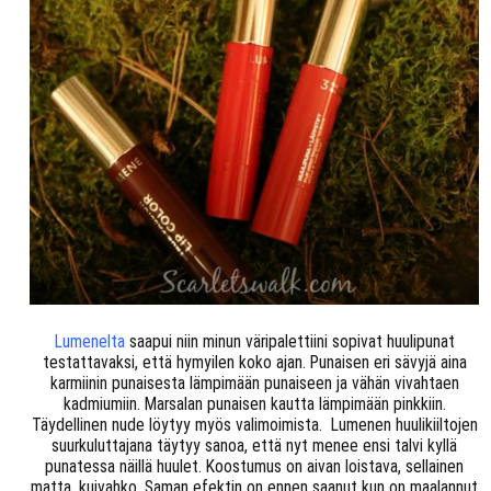
Lumenelta
saapui niin minun väripalettiini sopivat huulipunat
testattavaksi, että hymyilen koko ajan. Punaisen eri sävyjä aina
karmiinin punaisesta lämpimään punaiseen ja vähän vivahtaen
kadmiumiin. Marsalan punaisen kautta lämpimään pinkkiin.
Täydellinen nude löytyy myös valimoimista. Lumenen huulikiiltojen
suurkuluttajana täytyy sanoa, että nyt menee ensi talvi kyllä
punatessa näillä huulet. Koostumus on aivan loistava, sellainen
matta, kuivahko. Saman efektin on ennen saanut kun on maalannut