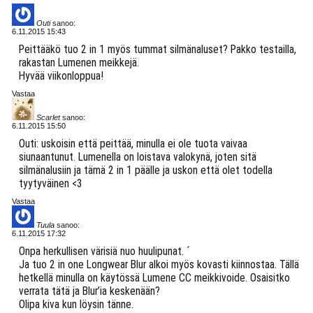
Outi
sanoo:
6.11.2015 15:43
Peittääkö tuo 2 in 1 myös tummat silmänaluset? Pakko testailla,
rakastan Lumenen meikkejä.
Hyvää viikonloppua!
Vastaa
Scarlet
sanoo:
6.11.2015 15:50
Outi: uskoisin että peittää, minulla ei ole tuota vaivaa
siunaantunut. Lumenella on loistava valokynä, joten sitä
silmänalusiin ja tämä 2 in 1 päälle ja uskon että olet todella
tyytyväinen <3
Vastaa
Tuula
sanoo:
6.11.2015 17:32
Onpa herkullisen värisiä nuo huulipunat. ´
Ja tuo 2 in one Longwear Blur alkoi myös kovasti kiinnostaa. Tällä
hetkellä minulla on käytössä Lumene CC meikkivoide. Osaisitko
verrata tätä ja Blur’ia keskenään?
Olipa kiva kun löysin tänne.