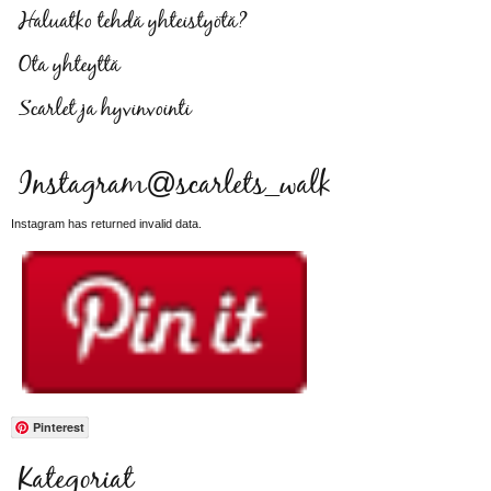
Haluatko tehdä yhteistyötä?
Ota yhteyttä
Scarlet ja hyvinvointi
Instagram@scarlets_walk
Instagram has returned invalid data.
Pinterest
Kategoriat