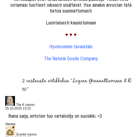
ostamasi tuotteet oikeasti sisältävät. Itse ainakin arvostan tätä
tietoa suunnattomasti.
Luontaisesti kaunistumaan
♥ ♥ ♥
Hyvinvoinnin tavaratalo
The Natural Goods Company
2 vastausta artikkeliin “Logona Granaattiomena & Q
10”
Tiia K
sanoo:
25.10.2015 13:22
Ihana sarja, eritoten tuo vartaloöljy on suosikki. <3
Vastaa
Scarlet
sanoo: