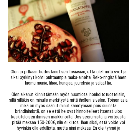
Olen jo pitkään tiedostanut sen tosiasian, että olet mitä syöt ja
siksi pyrkinyt kohti puhtaampia raaka-aineita. Reko-ringistä haen
luomu munia, lihaa, hunajaa, juureksia ja salaattia.
Olen alkanut kiinnittämään myös huomiota ihonhoitotuotteisiin,
sillä silläkin on minulle merkitystä mitä iholleni sivelen. Toinen asia
mikä on myös saanut minut kääntymään pois suurista
brändinimistä, on se että he ovat hinnoitelleet itsensä ulos
keskituloisen ihmisen markkinoilta. Jos seerumista ja voiteesta
pitää maksaa 150-200€, niin ei kiitos. Ihan siksi, että voide voi
hyvinkin olla edullista, mutta nimi maksaa. En ole tyhmä ja