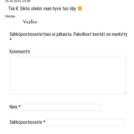
25.10.2015 13:38
Tiia K: Eikös olekin vaan hyvä tuo öljy
Vastaa
Vastaa
Sähköpostiosoitettasi ei julkaista.
Pakolliset kentät on merkitty
*
Kommentti
Nimi
*
Sähköpostiosoite
*