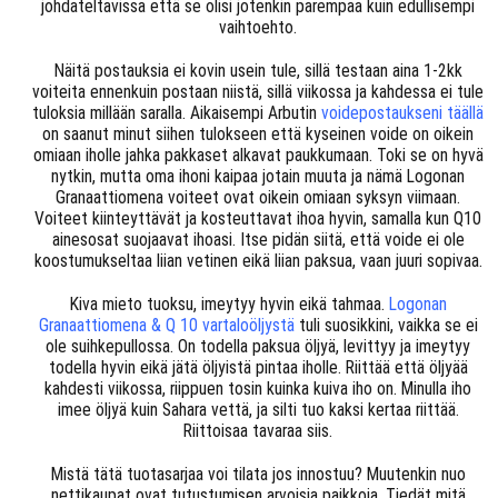
johdateltavissa että se olisi jotenkin parempaa kuin edullisempi
vaihtoehto.
Näitä postauksia ei kovin usein tule, sillä testaan aina 1-2kk
voiteita ennenkuin postaan niistä, sillä viikossa ja kahdessa ei tule
tuloksia millään saralla. Aikaisempi Arbutin
voidepostaukseni täällä
on saanut minut siihen tulokseen että kyseinen voide on oikein
omiaan iholle jahka pakkaset alkavat paukkumaan. Toki se on hyvä
nytkin, mutta oma ihoni kaipaa jotain muuta ja nämä Logonan
Granaattiomena voiteet ovat oikein omiaan syksyn viimaan.
Voiteet kiinteyttävät ja kosteuttavat ihoa hyvin, samalla kun Q10
ainesosat suojaavat ihoasi. Itse pidän siitä, että voide ei ole
koostumukseltaa liian vetinen eikä liian paksua, vaan juuri sopivaa.
Kiva mieto tuoksu, imeytyy hyvin eikä tahmaa.
Logonan
Granaattiomena & Q 10 vartaloöljystä
tuli suosikkini, vaikka se ei
ole suihkepullossa. On todella paksua öljyä, levittyy ja imeytyy
todella hyvin eikä jätä öljyistä pintaa iholle. Riittää että öljyää
kahdesti viikossa, riippuen tosin kuinka kuiva iho on. Minulla iho
imee öljyä kuin Sahara vettä, ja silti tuo kaksi kertaa riittää.
Riittoisaa tavaraa siis.
Mistä tätä tuotasarjaa voi tilata jos innostuu? Muutenkin nuo
nettikaupat ovat tutustumisen arvoisia paikkoja. Tiedät mitä