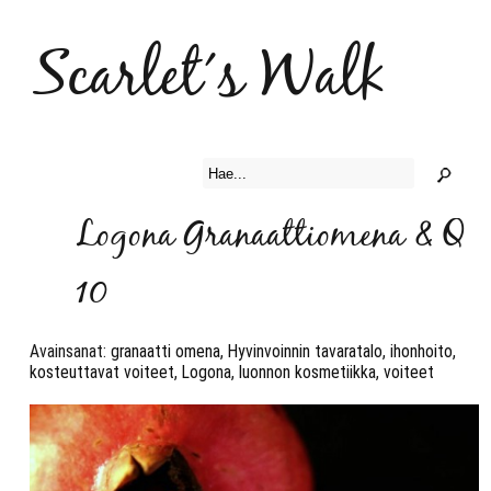
Scarlet´s Walk
Logona Granaattiomena & Q
10
Avainsanat:
granaatti omena
,
Hyvinvoinnin tavaratalo
,
ihonhoito
,
kosteuttavat voiteet
,
Logona
,
luonnon kosmetiikka
,
voiteet