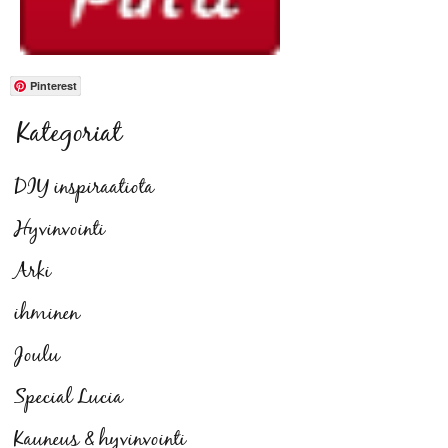
Pinterest
Kategoriat
DIY inspiraatiota
Hyvinvointi
Arki
ihminen
Joulu
Special Lucia
Kauneus & hyvinvointi