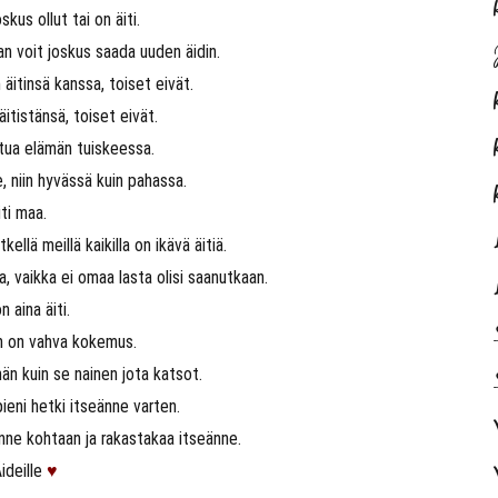
skus ollut tai on äiti.
aan voit joskus saada uuden äidin.
äitinsä kanssa, toiset eivät.
itistänsä, toiset eivät.
ttua elämän tuiskeessa.
de, niin hyvässä kuin pahassa.
iti maa.
llä meillä kaikilla on ikävä äitiä.
vaa, vaikka ei omaa lasta olisi saanutkaan.
on aina äiti.
en on vahva kokemus.
män kuin se nainen jota katsot.
ieni hetki itseänne varten.
änne kohtaan ja rakastakaa itseänne.
Äideille
♥