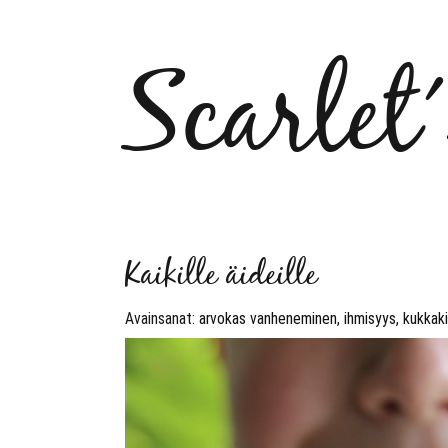
Scarlet
Kaikille äideille
Avainsanat:
arvokas vanheneminen
,
ihmisyys
,
kukkak