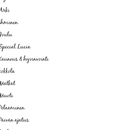
Arki
ihminen
Joulu
Special Lucia
Kauneus & hyvinvointi
kokkola
Matkat
Muoti
Pelaaminen
Päivän ajatus