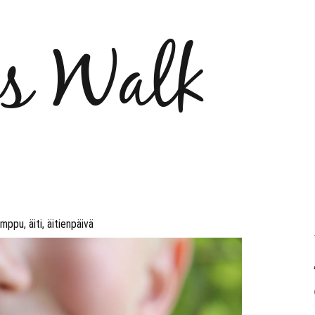
´s Walk
imppu
,
äiti
,
äitienpäivä