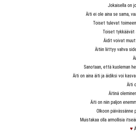
Jokaisella on jo
Äiti ei ole aina se sama, v
Toiset tulevat toimeen 
Toiset tykkäävät ä
Äidit voivat muu
Äitiin liittyy vahva si
Ä
Sanotaan, että kuoleman hetke
Äiti on aina äiti ja äidiksi voi kas
Äiti 
Äitinä olemin
Äiti on niin paljon enem
Olkoon päivässänne p
Muistakaa olla armollisia itse
♥