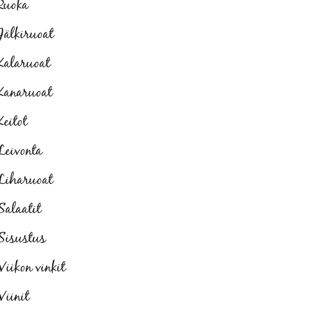
Ruoka
Jälkiruoat
Kalaruoat
Kanaruoat
Keitot
Leivonta
Liharuoat
Salaatit
Sisustus
Viikon vinkit
Viinit