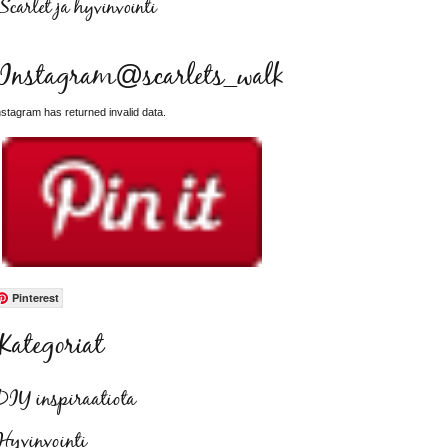
Scarlet ja hyvinvointi
Instagram@scarlets_walk
nstagram has returned invalid data.
Pinterest
Kategoriat
DIY inspiraatiota
Hyvinvointi