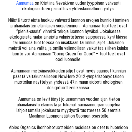
Aamumaa
on Kristiina Nevakiven uudentyyppinen vahvasti
ekologisuuteen painottuva yhteiskunnallinen yritys.
Näistä tuotteista huokuu vahvasti luonnon arvojen kunnioittaminen
ja uhanalaisten eläinlajien suojeleminen. Aamumaa-tuotteet ovat
”pieniä-suuria” vihreitä tekoja luonnon hyväksi. Jokaisessa
ekologisista raaka-aineista valmistetussa saippuassa, kynttilässä
tai muussa tuotteessa on nisäkkään tai linnun jäljet. Jokainen
meistä voi aina valita, ja omilla valinnoillaan vaikuttaa siiihen kuinka
luonto voi. Aamumaan ”Going Green for Good” – tuotteet ovat
oodi luonnolle.
Aamumaan metsänasukkaiden jäljet ovat myös saaneet kunnian
päästä valtakunnalliseen NowHere 2012-ympäristömyötäisen
muotoilun näyttelyyn yhdessä 47:n muun aidosti ekologisen
designtuotteen kanssa.
Aamumaa on levittänyt jo useamman vuoden ajan tietoa
uhanalaisista eläimistä ja tukenut saimaannorpan suojelua
lahjoittamalla jokaisesta myydystä tuotteesta 50 senttiä
Maailman Luonnonsäätiön Suomen osastolle.
Abies Organics ihonhoitotuotteiden rasioissa on otettu huomioon