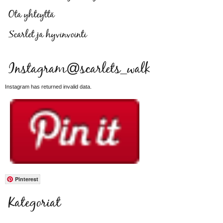
Ota yhteyttä
Scarlet ja hyvinvointi
Instagram@scarlets_walk
Instagram has returned invalid data.
Pinterest
Kategoriat