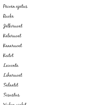
Päivän ajatus
Ruoka
Jälkiruoat
Kalaruoat
Kanaruoat
Keitot
Leivonta
Liharuoat
Salaatit
Sisustus
Viikon vinkit