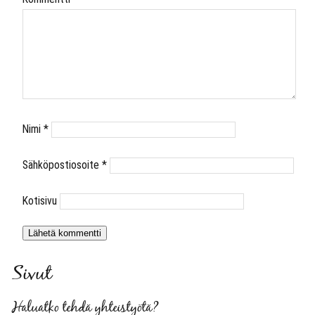
Nimi
*
Sähköpostiosoite
*
Kotisivu
Sivut
Haluatko tehdä yhteistyötä?