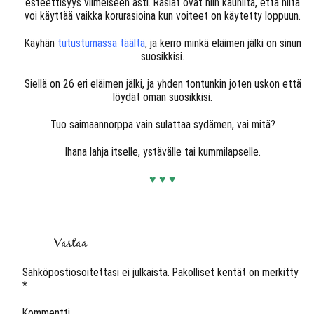
esteettisyys viimeiseen asti. Rasiat ovat niin kauniita, että niitä
voi käyttää vaikka korurasioina kun voiteet on käytetty loppuun.
Käyhän
tutustumassa täältä
, ja kerro minkä eläimen jälki on sinun
suosikkisi.
Siellä on 26 eri eläimen jälki, ja yhden tontunkin joten uskon että
löydät oman suosikkisi.
Tuo saimaannorppa vain sulattaa sydämen, vai mitä?
Ihana lahja itselle, ystävälle tai kummilapselle.
♥ ♥ ♥
Vastaa
Sähköpostiosoitettasi ei julkaista.
Pakolliset kentät on merkitty
*
Kommentti