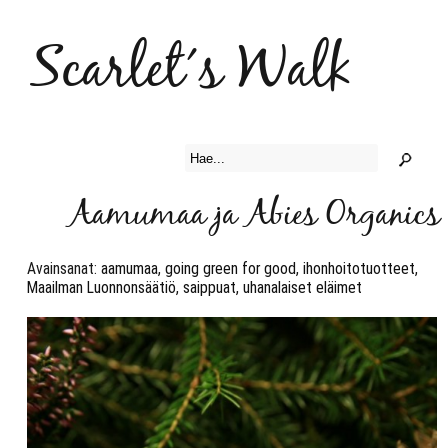
Scarlet´s Walk
Aamumaa ja Abies Organics
Avainsanat:
aamumaa
,
going green for good
,
ihonhoitotuotteet
,
Maailman Luonnonsäätiö
,
saippuat
,
uhanalaiset eläimet