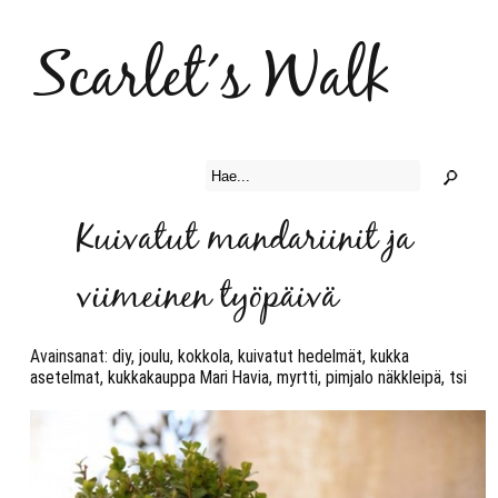
Scarlet´s Walk
Kuivatut mandariinit ja
viimeinen työpäivä
Avainsanat:
diy
,
joulu
,
kokkola
,
kuivatut hedelmät
,
kukka
asetelmat
,
kukkakauppa Mari Havia
,
myrtti
,
pimjalo näkkleipä
,
tsi