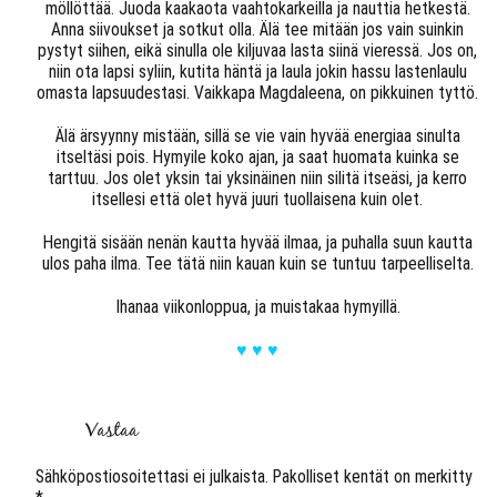
möllöttää. Juoda kaakaota vaahtokarkeilla ja nauttia hetkestä.
Anna siivoukset ja sotkut olla. Älä tee mitään jos vain suinkin
pystyt siihen, eikä sinulla ole kiljuvaa lasta siinä vieressä. Jos on,
niin ota lapsi syliin, kutita häntä ja laula jokin hassu lastenlaulu
omasta lapsuudestasi. Vaikkapa Magdaleena, on pikkuinen tyttö.
Älä ärsyynny mistään, sillä se vie vain hyvää energiaa sinulta
itseltäsi pois. Hymyile koko ajan, ja saat huomata kuinka se
tarttuu. Jos olet yksin tai yksinäinen niin silitä itseäsi, ja kerro
itsellesi että olet hyvä juuri tuollaisena kuin olet.
Hengitä sisään nenän kautta hyvää ilmaa, ja puhalla suun kautta
ulos paha ilma. Tee tätä niin kauan kuin se tuntuu tarpeelliselta.
Ihanaa viikonloppua, ja muistakaa hymyillä.
♥ ♥ ♥
Vastaa
Sähköpostiosoitettasi ei julkaista.
Pakolliset kentät on merkitty