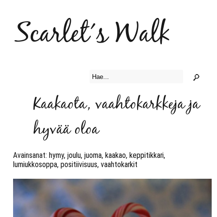
Scarlet´s Walk
Kaakaota, vaahtokarkkeja ja
hyvää oloa
Avainsanat:
hymy
,
joulu
,
juoma
,
kaakao
,
keppitikkari
,
lumiukkosoppa
,
positiivisuus
,
vaahtokarkit