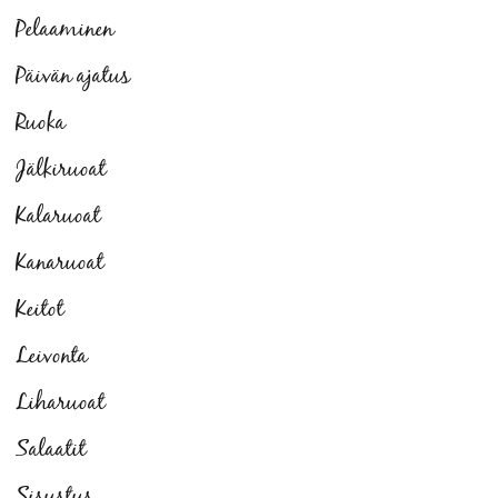
Pelaaminen
Päivän ajatus
Ruoka
Jälkiruoat
Kalaruoat
Kanaruoat
Keitot
Leivonta
Liharuoat
Salaatit
Sisustus