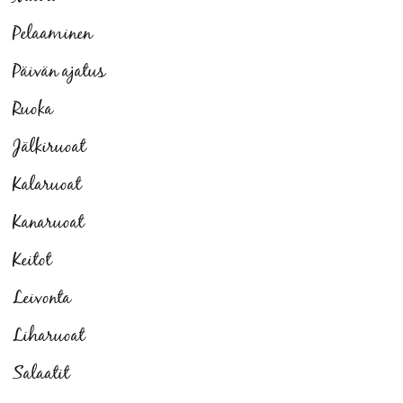
Pelaaminen
Päivän ajatus
Ruoka
Jälkiruoat
Kalaruoat
Kanaruoat
Keitot
Leivonta
Liharuoat
Salaatit