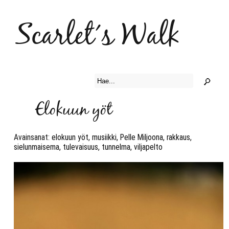
Scarlet´s Walk
Elokuun yöt
Avainsanat:
elokuun yöt
,
musiikki
,
Pelle Miljoona
,
rakkaus
,
sielunmaisema
,
tulevaisuus
,
tunnelma
,
viljapelto