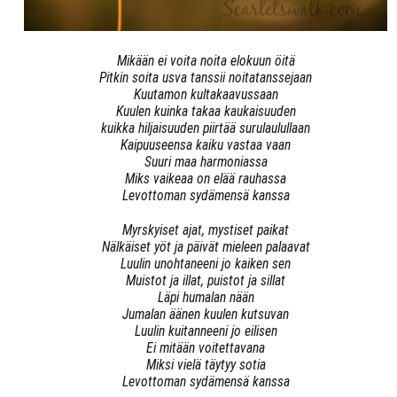
Mikään ei voita noita elokuun öitä
Pitkin soita usva tanssii noitatanssejaan
Kuutamon kultakaavussaan
Kuulen kuinka takaa kaukaisuuden
kuikka hiljaisuuden piirtää surulaulullaan
Kaipuuseensa kaiku vastaa vaan
Suuri maa harmoniassa
Miks vaikeaa on elää rauhassa
Levottoman sydämensä kanssa
Myrskyiset ajat, mystiset paikat
Nälkäiset yöt ja päivät mieleen palaavat
Luulin unohtaneeni jo kaiken sen
Muistot ja illat, puistot ja sillat
Läpi humalan nään
Jumalan äänen kuulen kutsuvan
Luulin kuitanneeni jo eilisen
Ei mitään voitettavana
Miksi vielä täytyy sotia
Levottoman sydämensä kanssa