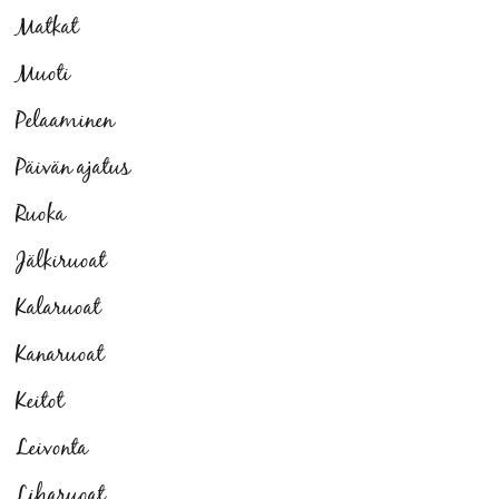
Matkat
Muoti
Pelaaminen
Päivän ajatus
Ruoka
Jälkiruoat
Kalaruoat
Kanaruoat
Keitot
Leivonta
Liharuoat