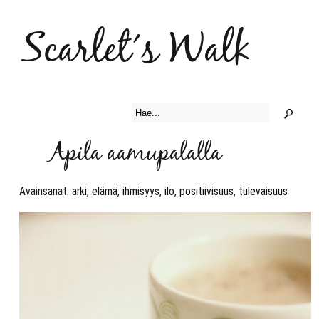
Scarlet´s Walk
Apila aamupalalla
Avainsanat:
arki
,
elämä
,
ihmisyys
,
ilo
,
positiivisuus
,
tulevaisuus