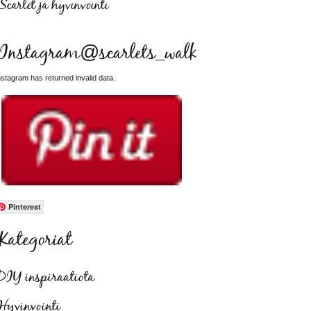
Scarlet ja hyvinvointi
Instagram@scarlets_walk
nstagram has returned invalid data.
Pinterest
Kategoriat
DIY inspiraatiota
Hyvinvointi