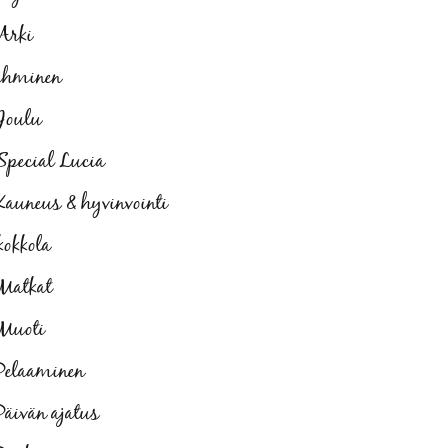
Arki
ihminen
Joulu
Special Lucia
Kauneus & hyvinvointi
kokkola
Matkat
Muoti
Pelaaminen
Päivän ajatus