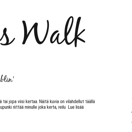
´s Walk
blin'
ai jopa viisi kertaa. Näitä kuvia on vilahdellut täällä
punki riittää minulle joka kerta, reilu
Lue lisää