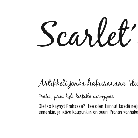
Scarlet
Artikkeli jonka hakusanana 'du
Praha, pieni kylä keskellä eurooppaa
Oletko käynyt Prahassa? Itse olen tainnut käydä neljä t
ennenkin, ja ikävä kaupunkiin on suuri. Prahan vanhakau