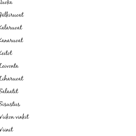
Ruoka
Jälkiruoat
Kalaruoat
Kanaruoat
Keitot
Leivonta
Liharuoat
Salaatit
Sisustus
Viikon vinkit
Viinit