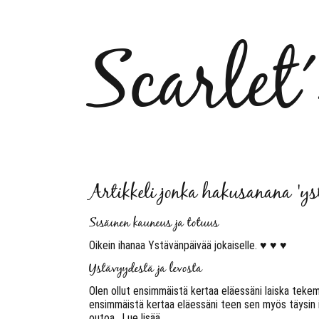
Scarlet
Artikkeli jonka hakusanana 'ys
Sisäinen kauneus ja totuus
Oikein ihanaa Ystävänpäivää jokaiselle. ♥ ♥ ♥
Ystävyydestä ja levosta
Olen ollut ensimmäistä kertaa eläessäni laiska tekem
ensimmäistä kertaa eläessäni teen sen myös täysin il
outoa.
Lue lisää