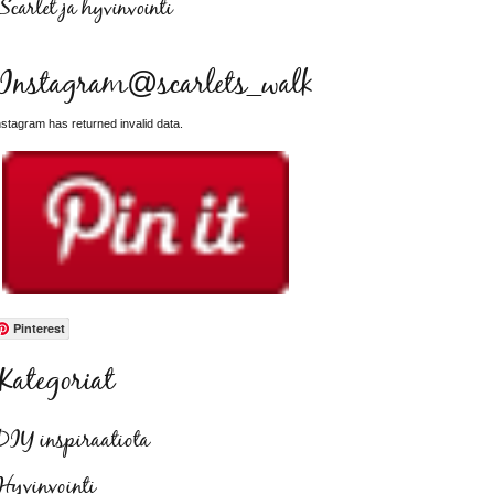
Scarlet ja hyvinvointi
Instagram@scarlets_walk
nstagram has returned invalid data.
Pinterest
Kategoriat
DIY inspiraatiota
Hyvinvointi