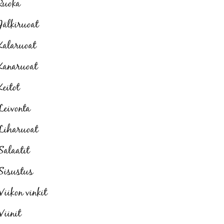
Ruoka
Jälkiruoat
Kalaruoat
Kanaruoat
Keitot
Leivonta
Liharuoat
Salaatit
Sisustus
Viikon vinkit
Viinit