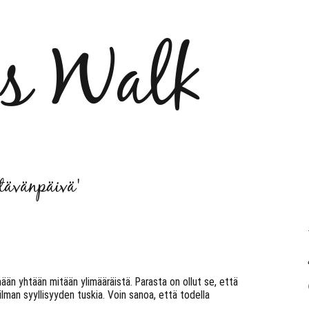
´s Walk
tävänpäivä'
ään yhtään mitään ylimääräistä. Parasta on ollut se, että
man syyllisyyden tuskia. Voin sanoa, että todella