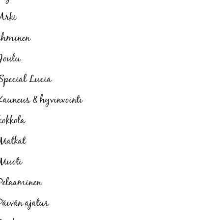
Arki
ihminen
Joulu
Special Lucia
Kauneus & hyvinvointi
kokkola
Matkat
Muoti
Pelaaminen
Päivän ajatus