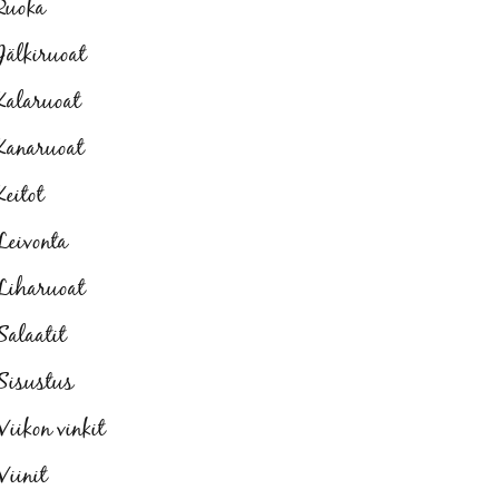
Ruoka
Jälkiruoat
Kalaruoat
Kanaruoat
Keitot
Leivonta
Liharuoat
Salaatit
Sisustus
Viikon vinkit
Viinit