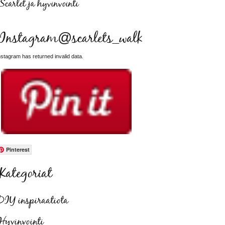
Scarlet ja hyvinvointi
Instagram@scarlets_walk
nstagram has returned invalid data.
Pinterest
Kategoriat
DIY inspiraatiota
Hyvinvointi