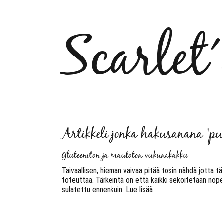
Scarlet
Artikkeli jonka hakusanana 'pu
Gluteeniton ja maidoton viikunakakku
Taivaallisen, hieman vaivaa pitää tosin nähdä jotta
toteuttaa. Tärkeintä on että kaikki sekoitetaan nopea
sulatettu ennenkuin
Lue lisää