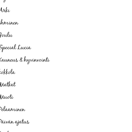
Arki
ihminen
Joulu
Special Lucia
Kauneus & hyvinvointi
kokkola
Matkat
Muoti
Pelaaminen
Päivän ajatus