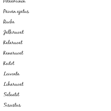
Pelaaminen
Päivän ajatus
Ruoka
Jälkiruoat
Kalaruoat
Kanaruoat
Keitot
Leivonta
Liharuoat
Salaatit
Sisustus