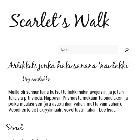
Scarlet´s Walk
Artikkeli jonka hakusanana 'naulakko'
Diy naulakko
Meillä oli sunnuntaina kutsuttu leikkimäkin avajaisiin, ja jotain
tuliaisia piti viedä. Nappasin Prismasta mukaan talonaulakon, ja
poika maalasi sen (äiti avusti ihan vähän, mutta vain vähän).
Vesiohenteiset akryylimaalit soveltuvat tähän
Lue lisää
Sivut