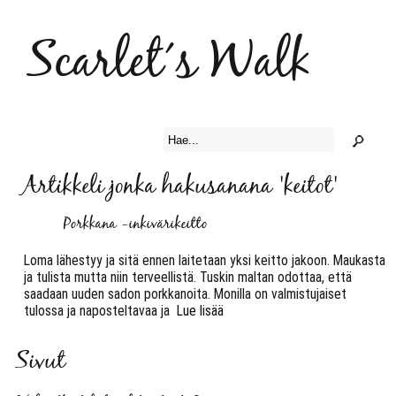
Scarlet´s Walk
Artikkeli jonka hakusanana 'keitot'
Porkkana -inkivärikeitto
Loma lähestyy ja sitä ennen laitetaan yksi keitto jakoon. Maukasta
ja tulista mutta niin terveellistä. Tuskin maltan odottaa, että
saadaan uuden sadon porkkanoita. Monilla on valmistujaiset
tulossa ja naposteltavaa ja
Lue lisää
Sivut