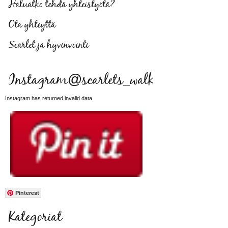
Haluatko tehdä yhteistyötä?
Ota yhteyttä
Scarlet ja hyvinvointi
Instagram@scarlets_walk
Instagram has returned invalid data.
Pinterest
Kategoriat