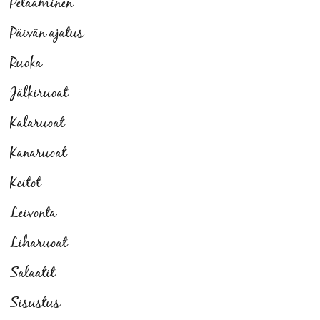
Pelaaminen
Päivän ajatus
Ruoka
Jälkiruoat
Kalaruoat
Kanaruoat
Keitot
Leivonta
Liharuoat
Salaatit
Sisustus