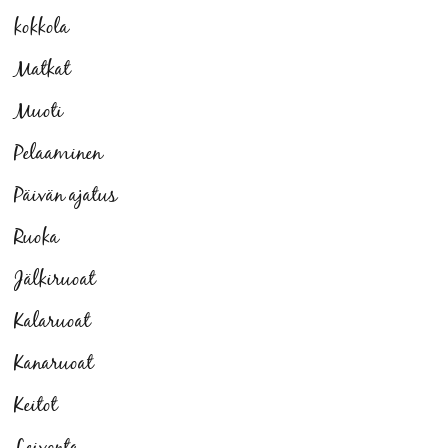
kokkola
Matkat
Muoti
Pelaaminen
Päivän ajatus
Ruoka
Jälkiruoat
Kalaruoat
Kanaruoat
Keitot