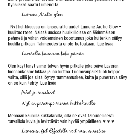
Kynsilakat saatu Lumenelta.
Lumene Arctic glow
Nyt huhtikuussa on lanseerattu uudet Lumene Arctic Glow –
huulituotteet. Näissä uusissa huulikiilloissa on äärimmäisen
pehmeä ja vähän voidemainen koostumus joka kuitenkin säilyy
huulilla pitkään. Tahmeudesta ei ole tietoakaan.
Lue lisää
Laveralla kauniina koko päivän
Olen käyttänyt viime talven hyvin pitkälle joka päivä Laveran
luonnonkosmetiikkaa ja iho kiittää. Luomiväripaletti oli helppo
valita, sillä jos siitä löytyy tummanruskea, kulta ja punertava sävy
on se kuin tehty
Lue lisää
Pelot ja murheet
Nyt on parempi mennä kukkakuvilla
Mennään kauniilla kukkakuvilla, sillä ne ovat taloudellisesti
turvallisia kuvia ja levittävät vain hyvää ympärilleen. ♥ ♥ ♥
Lumenen Gel Effectillä voit vain onnistua