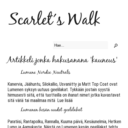
Scarlet´s Walk
Artikkeli jonka hakusanana 'kauneus'
Lumene Nordic Neutrals
Kanervia, Jäähuntu, Silokallio, Usvaniitty ja Matt Top Coat ovat
Lumenen syksyn uutuus geelilakat. Tykkään jostain syystä
hirmusesti siitä, että tuotteilla on ihanat nimet jotka kuvastavat
sitä väriä tai maailmaa mitä
Lue lisää
Lumenen kesän uudet geelilakat
Paratiisi, Rantapolku, Rannalla, Kuuma päivä, Kesäunelmia, Hetken
Lumo ja Aamukaste. Näistä on Lumenen kesän geelilakat tehty.