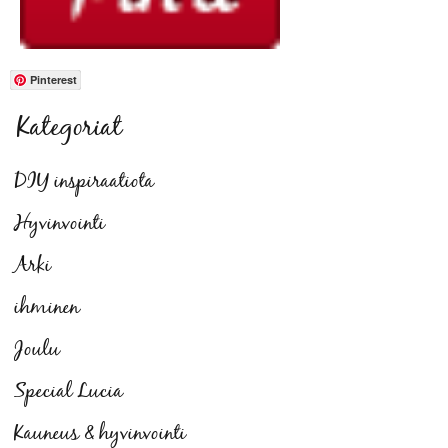
Pinterest
Kategoriat
DIY inspiraatiota
Hyvinvointi
Arki
ihminen
Joulu
Special Lucia
Kauneus & hyvinvointi