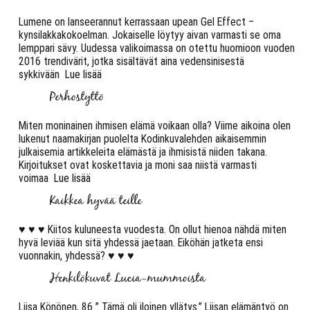
Lumene on lanseerannut kerrassaan upean Gel Effect –
kynsilakkakokoelman. Jokaiselle löytyy aivan varmasti se oma
lemppari sävy. Uudessa valikoimassa on otettu huomioon vuoden
2016 trendivärit, jotka sisältävät aina vedensinisestä
sykkivään
Lue lisää
Perhostyttö
Miten moninainen ihmisen elämä voikaan olla? Viime aikoina olen
lukenut naamakirjan puolelta Kodinkuvalehden aikaisemmin
julkaisemia artikkeleita elämästä ja ihmisistä niiden takana.
Kirjoitukset ovat koskettavia ja moni saa niistä varmasti
voimaa
Lue lisää
Kaikkea hyvää teille
♥ ♥ ♥ Kiitos kuluneesta vuodesta. On ollut hienoa nähdä miten
hyvä leviää kun sitä yhdessä jaetaan. Eiköhän jatketa ensi
vuonnakin, yhdessä? ♥ ♥ ♥
Henkilökuvat Lucia-mummoista
Liisa Könönen, 86 ” Tämä oli iloinen yllätys.” Liisan elämäntyö on