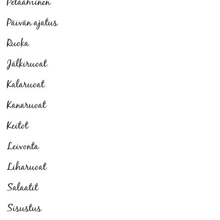
Pelaaminen
Päivän ajatus
Ruoka
Jälkiruoat
Kalaruoat
Kanaruoat
Keitot
Leivonta
Liharuoat
Salaatit
Sisustus