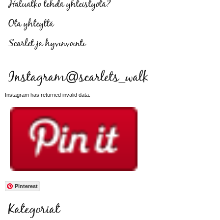
Haluatko tehdä yhteistyötä?
Ota yhteyttä
Scarlet ja hyvinvointi
Instagram@scarlets_walk
Instagram has returned invalid data.
Pinterest
Kategoriat