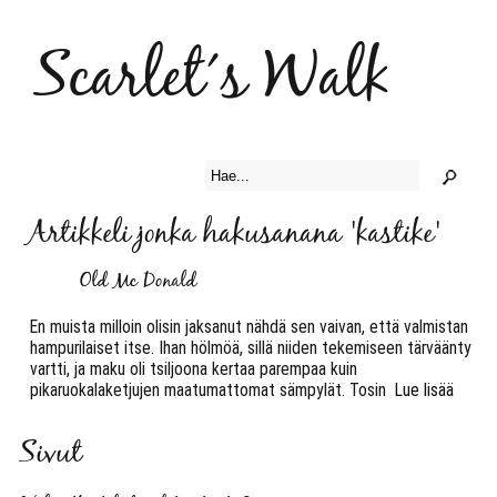
Scarlet´s Walk
Artikkeli jonka hakusanana 'kastike'
Old Mc Donald
En muista milloin olisin jaksanut nähdä sen vaivan, että valmistan
hampurilaiset itse. Ihan hölmöä, sillä niiden tekemiseen tärväänty
vartti, ja maku oli tsiljoona kertaa parempaa kuin
pikaruokalaketjujen maatumattomat sämpylät. Tosin
Lue lisää
Sivut