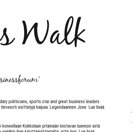
´s Walk
usinessforum'
ary politicians, sports star and great business leaders.
hirveesti esittelyjä kaipaa. Legendaarinen Jone
Lue lisää
 koneellaan Kokkolaan pitämään loistavan luennon siitä
uu vieläkin ihan käsittämättömältä, että Iron
Lue lisää