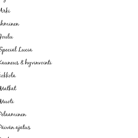
Arki
ihminen
Joulu
Special Lucia
Kauneus & hyvinvointi
kokkola
Matkat
Muoti
Pelaaminen
Päivän ajatus