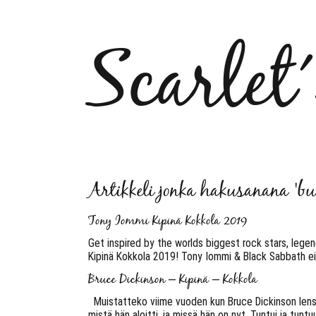
Scarlet
Artikkeli jonka hakusanana 'b
Tony Iommi Kipinä Kokkola 2019
Get inspired by the worlds biggest rock stars, legend
Kipinä Kokkola 2019! Tony Iommi & Black Sabbath ei 
Bruce Dickinson – Kipinä – Kokkola
Muistatteko viime vuoden kun Bruce Dickinson lensi
mistä hän aloitti, ja missä hän on nyt. Tuntui ja tunt