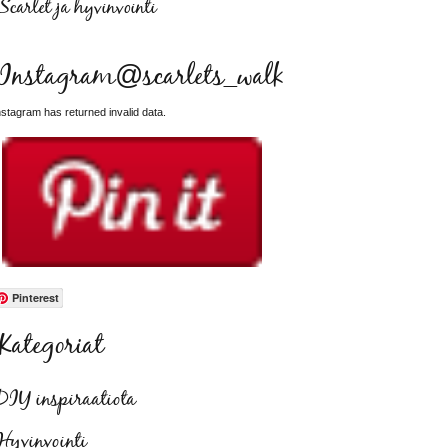
Scarlet ja hyvinvointi
Instagram@scarlets_walk
nstagram has returned invalid data.
Pinterest
Kategoriat
DIY inspiraatiota
Hyvinvointi