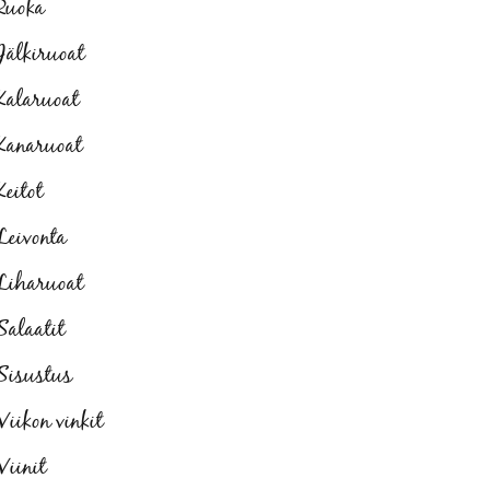
Ruoka
Jälkiruoat
Kalaruoat
Kanaruoat
Keitot
Leivonta
Liharuoat
Salaatit
Sisustus
Viikon vinkit
Viinit